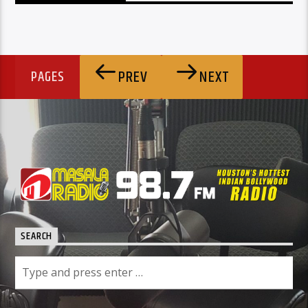
PREV
NEXT
PAGES
SEARCH