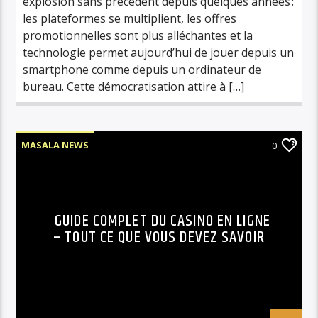
explosion sans précédent depuis quelques années :
les plateformes se multiplient, les offres
promotionnelles sont plus alléchantes et la
technologie permet aujourd’hui de jouer depuis un
smartphone comme depuis un ordinateur de
bureau. Cette démocratisation attire à […]
MASALA NEWS
0
GUIDE COMPLET DU CASINO EN LIGNE
– TOUT CE QUE VOUS DEVEZ SAVOIR