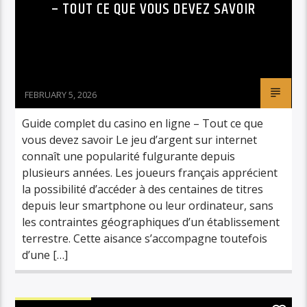
– TOUT CE QUE VOUS DEVEZ SAVOIR
FEBRUARY 5, 2026
Guide complet du casino en ligne – Tout ce que
vous devez savoir Le jeu d’argent sur internet
connaît une popularité fulgurante depuis
plusieurs années. Les joueurs français apprécient
la possibilité d’accéder à des centaines de titres
depuis leur smartphone ou leur ordinateur, sans
les contraintes géographiques d’un établissement
terrestre. Cette aisance s’accompagne toutefois
d’une […]