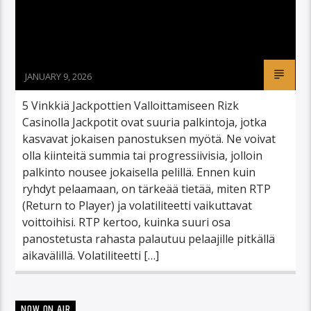
JANUARY 9, 2026
5 Vinkkiä Jackpottien Valloittamiseen Rizk
Casinolla Jackpotit ovat suuria palkintoja, jotka
kasvavat jokaisen panostuksen myötä. Ne voivat
olla kiinteitä summia tai progressiivisia, jolloin
palkinto nousee jokaisella pelillä. Ennen kuin
ryhdyt pelaamaan, on tärkeää tietää, miten RTP
(Return to Player) ja volatiliteetti vaikuttavat
voittoihisi. RTP kertoo, kuinka suuri osa
panostetusta rahasta palautuu pelaajille pitkällä
aikavälillä. Volatiliteetti […]
NOW ON AIR