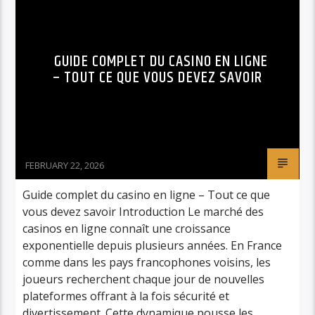
GUIDE COMPLET DU CASINO EN LIGNE
– TOUT CE QUE VOUS DEVEZ SAVOIR
FEBRUARY 22, 2026
Guide complet du casino en ligne – Tout ce que
vous devez savoir Introduction Le marché des
casinos en ligne connaît une croissance
exponentielle depuis plusieurs années. En France
comme dans les pays francophones voisins, les
joueurs recherchent chaque jour de nouvelles
plateformes offrant à la fois sécurité et
divertissement. Cette dynamique pousse les