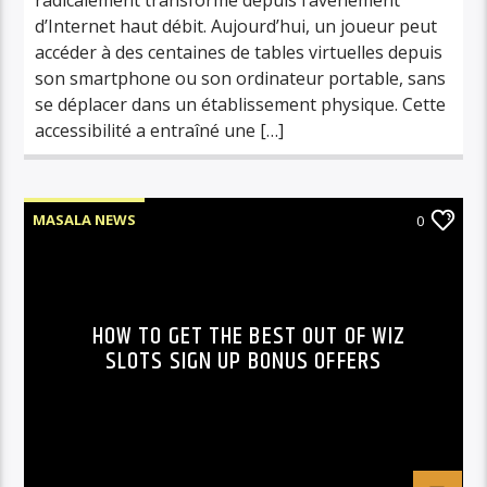
d’Internet haut débit. Aujourd’hui, un joueur peut
accéder à des centaines de tables virtuelles depuis
son smartphone ou son ordinateur portable, sans
se déplacer dans un établissement physique. Cette
accessibilité a entraîné une […]
MASALA NEWS
0
HOW TO GET THE BEST OUT OF WIZ
SLOTS SIGN UP BONUS OFFERS