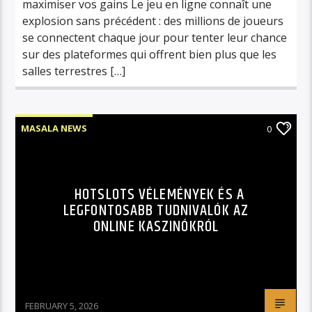
maximiser vos gains Le jeu en ligne connaît une
explosion sans précédent : des millions de joueurs
se connectent chaque jour pour tenter leur chance
sur des plateformes qui offrent bien plus que les
salles terrestres […]
MASALA NEWS
0
HOTSLOTS VÉLEMÉNYEK ÉS A
LEGFONTOSABB TUDNIVALÓK AZ
ONLINE KASZINÓKRÓL
FEBRUARY 5, 2026