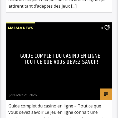
attirent tant d’adeptes des jeux […]
MASALA NEWS
0
GUIDE COMPLET DU CASINO EN LIGNE
– TOUT CE QUE VOUS DEVEZ SAVOIR
JANUARY 21, 2026
Guide complet du casino en ligne – Tout ce que
vous devez savoir Le jeu en ligne connaît une