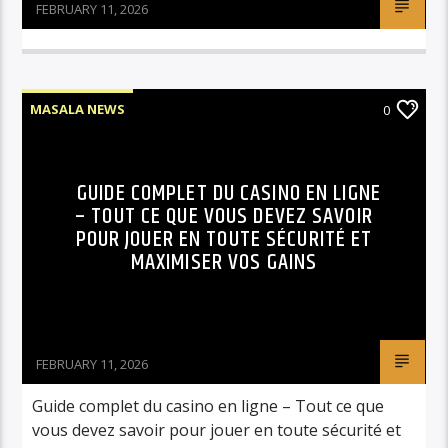
FEBRUARY 11, 2026
MASALA NEWS
0
GUIDE COMPLET DU CASINO EN LIGNE
– TOUT CE QUE VOUS DEVEZ SAVOIR
POUR JOUER EN TOUTE SÉCURITÉ ET
MAXIMISER VOS GAINS
FEBRUARY 11, 2026
Guide complet du casino en ligne – Tout ce que
vous devez savoir pour jouer en toute sécurité et