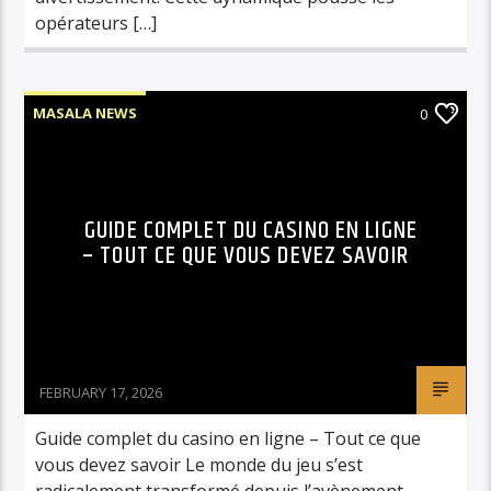
opérateurs […]
MASALA NEWS
0
GUIDE COMPLET DU CASINO EN LIGNE
– TOUT CE QUE VOUS DEVEZ SAVOIR
FEBRUARY 17, 2026
Guide complet du casino en ligne – Tout ce que
vous devez savoir Le monde du jeu s’est
radicalement transformé depuis l’avènement